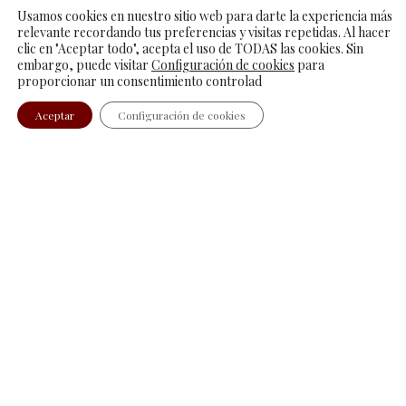
Usamos cookies en nuestro sitio web para darte la experiencia más
Disfruta de tus vacaciones o escapada de fin de semana en
relevante recordando tus preferencias y visitas repetidas. Al hacer
clic en "Aceptar todo", acepta el uso de TODAS las cookies. Sin
nuestros
apartamentos siutados en Cudillero, Asturias.
embargo, puede visitar
Configuración de cookies
para
proporcionar un consentimiento controlad
Nuestros apartamentos en Cudillero
se encuentran en el
Aceptar
Configuración de cookies
occidente de Asturias y cuentan con los siguientes servicios:
◉ Parking privado para que, si vienes en coche, duerma seguro
◉ Completamente plano. ¡Ya verás las cuestas en el pueblo de
Cudillero!
◉ Con jardines privados para disfrutar de total privacidad
◉ Con un jardín común para hacer barbacoas con tus vecinos
◉ ¡Y sin humedades!
Alójate en uno de nuestros 7
apartamentos turísticos cerca
de Cudillero